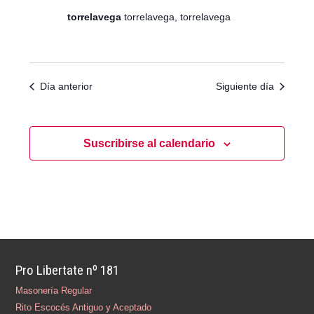
s
s
torrelavega
torrelavega, torrelavega
q
d
e
u
E
e
v
d
e
Día anterior
Siguiente día
a
n
y
t
v
o
Suscribirse al calendario
i
s
t
a
s
d
e
Pro Libertate nº 181
E
v
Masonería Regular
e
Rito Escocés Antiguo y Aceptado