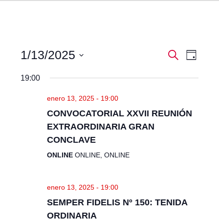
N
N
1/13/2025
Buscar
Día
a
a
Seleccionar
v
v
19:00
fecha.
e
e
g
enero 13, 2025 - 19:00
g
a
CONVOCATORIAL XXVII REUNIÓN
a
c
i
c
EXTRAORDINARIA GRAN
ó
i
CONCLAVE
n
ó
d
ONLINE
ONLINE, ONLINE
n
e
d
v
i
e
enero 13, 2025 - 19:00
s
b
SEMPER FIDELIS Nº 150: TENIDA
t
ú
ORDINARIA
a