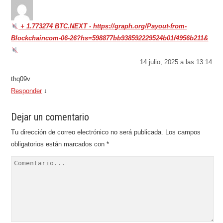
+ 1.773274 BTC.NEXT - https://graph.org/Payout-from-
Blockchaincom-06-26?hs=598877bb938592229524b01f4956b211&
14 julio, 2025 a las 13:14
thq09v
Responder
↓
Dejar un comentario
Tu dirección de correo electrónico no será publicada.
Los campos
obligatorios están marcados con
*