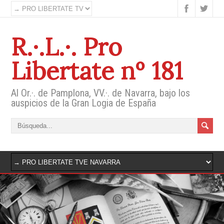
R.·.L.·. Pro
Libertate nº 181
Al Or.·. de Pamplona, VV.·. de Navarra, bajo los
auspicios de la Gran Logia de España