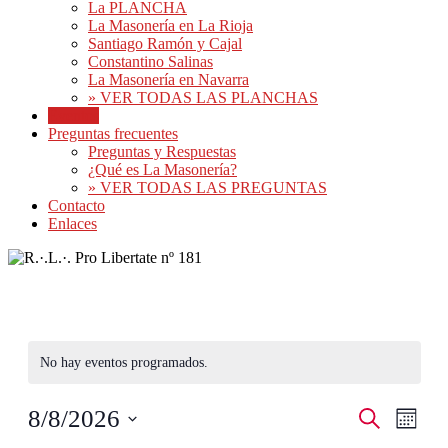
La PLANCHA
La Masonería en La Rioja
Santiago Ramón y Cajal
Constantino Salinas
La Masonería en Navarra
» VER TODAS LAS PLANCHAS
Eventos
Preguntas frecuentes
Preguntas y Respuestas
¿Qué es La Masonería?
» VER TODAS LAS PREGUNTAS
Contacto
Enlaces
No hay eventos programados.
Navegaci
Nave
8/8/2026
Buscar
Mes
de
de
Seleccionar