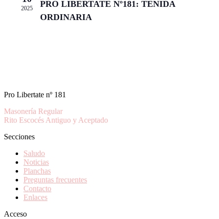
PRO LIBERTATE Nº181: TENIDA
2025
ORDINARIA
Pro Libertate nº 181
Masonería Regular
Rito Escocés Antiguo y Aceptado
Secciones
Saludo
Noticias
Planchas
Preguntas frecuentes
Contacto
Enlaces
Acceso