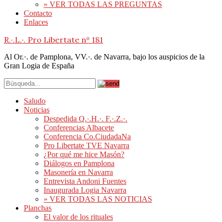
» VER TODAS LAS PREGUNTAS
Contacto
Enlaces
R.·.L.·. Pro Libertate nº 181
Al Or.·. de Pamplona, VV.·. de Navarra, bajo los auspicios de la
Gran Logia de España
Saludo
Noticias
Despedida Q.·.H.·. F.·.Z.·.
Conferencias Albacete
Conferencia Co.CiudadaNa
Pro Libertate TVE Navarra
¿Por qué me hice Masón?
Diálogos en Pamplona
Masonería en Navarra
Entrevista Andoni Fuentes
Inaugurada Logia Navarra
» VER TODAS LAS NOTICIAS
Planchas
El valor de los rituales