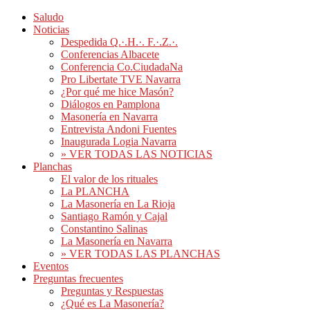
Saludo
Noticias
Despedida Q.·.H.·. F.·.Z.·.
Conferencias Albacete
Conferencia Co.CiudadaNa
Pro Libertate TVE Navarra
¿Por qué me hice Masón?
Diálogos en Pamplona
Masonería en Navarra
Entrevista Andoni Fuentes
Inaugurada Logia Navarra
» VER TODAS LAS NOTICIAS
Planchas
El valor de los rituales
La PLANCHA
La Masonería en La Rioja
Santiago Ramón y Cajal
Constantino Salinas
La Masonería en Navarra
» VER TODAS LAS PLANCHAS
Eventos
Preguntas frecuentes
Preguntas y Respuestas
¿Qué es La Masonería?