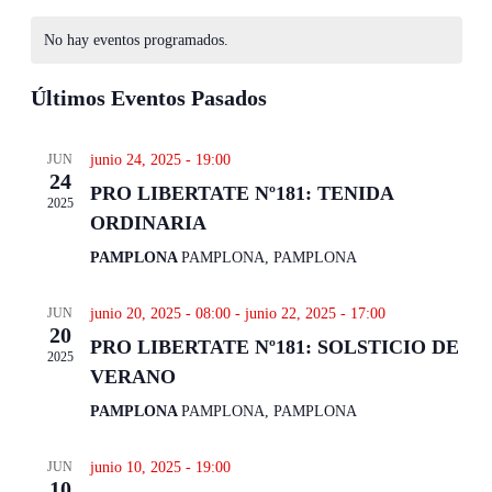
vistas
fecha.
búsqueda
de
No hay eventos programados.
y
Even
vistas
Últimos Eventos Pasados
de
Eventos
JUN
junio 24, 2025 - 19:00
24
PRO LIBERTATE Nº181: TENIDA
2025
ORDINARIA
PAMPLONA
PAMPLONA, PAMPLONA
JUN
junio 20, 2025 - 08:00
-
junio 22, 2025 - 17:00
20
PRO LIBERTATE Nº181: SOLSTICIO DE
2025
VERANO
PAMPLONA
PAMPLONA, PAMPLONA
JUN
junio 10, 2025 - 19:00
10