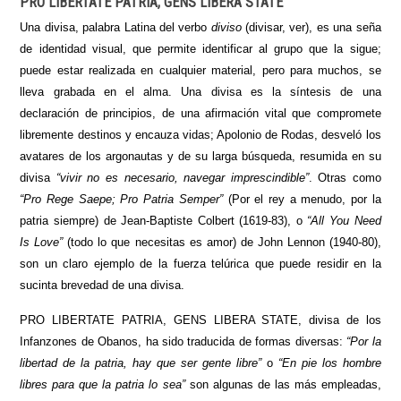
PRO LIBERTATE PATRIA, GENS LIBERA STATE
Una divisa, palabra Latina del verbo
diviso
(divisar, ver), es una seña
de identidad visual, que permite identificar al grupo que la sigue;
puede estar realizada en cualquier material, pero para muchos, se
lleva grabada en el alma. Una divisa es la síntesis de una
declaración de principios, de una afirmación vital que compromete
libremente destinos y encauza vidas; Apolonio de Rodas, desveló los
avatares de los argonautas y de su larga búsqueda, resumida en su
divisa
“vivir no es necesario, navegar imprescindible”
. Otras como
“Pro Rege Saepe; Pro Patria Semper”
(Por el rey a menudo, por la
patria siempre) de Jean-Baptiste Colbert (1619-83), o
“All You Need
Is Love”
(todo lo que necesitas es amor) de John Lennon (1940-80),
son un claro ejemplo de la fuerza telúrica que puede residir en la
sucinta brevedad de una divisa.
PRO LIBERTATE PATRIA, GENS LIBERA STATE, divisa de los
Infanzones de Obanos, ha sido traducida de formas diversas:
“Por la
libertad de la patria, hay que ser gente libre”
o
“En pie los hombre
libres para que la patria lo sea”
son algunas de las más empleadas,