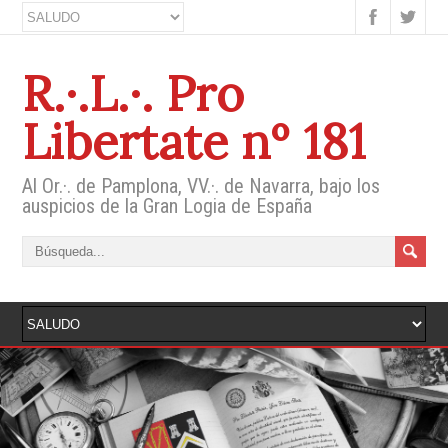
R.·.L.·. Pro
Libertate nº 181
Al Or.·. de Pamplona, VV.·. de Navarra, bajo los
auspicios de la Gran Logia de España