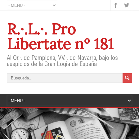
R.·.L.·. Pro
Libertate nº 181
Al Or.·. de Pamplona, VV.·. de Navarra, bajo los
auspicios de la Gran Logia de España