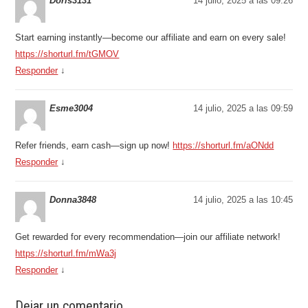
Doris3131
14 julio, 2025 a las 09:26
Start earning instantly—become our affiliate and earn on every sale!
https://shorturl.fm/tGMOV
Responder
↓
Esme3004
14 julio, 2025 a las 09:59
Refer friends, earn cash—sign up now!
https://shorturl.fm/aONdd
Responder
↓
Donna3848
14 julio, 2025 a las 10:45
Get rewarded for every recommendation—join our affiliate network!
https://shorturl.fm/mWa3j
Responder
↓
Dejar un comentario