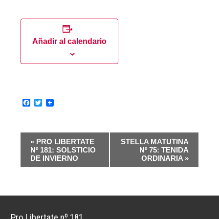
Añadir al calendario
Facebook
Twitter
N
«
PRO LIBERTATE
STELLA MATUTINA
a
Nº 181: SOLSTICIO
Nº 75: TENIDA
v
DE INVIERNO
ORDINARIA
»
e
g
a
c
i
Pro Libertate nº 181