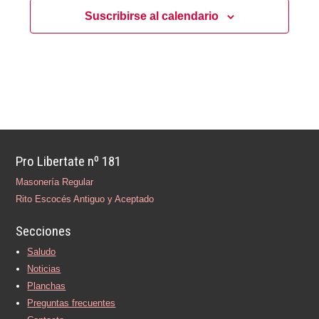
s
s
Suscribirse al calendario
q
d
e
u
E
e
v
d
e
a
n
y
t
v
o
i
Pro Libertate nº 181
s
Masonería Regular
t
Rito Escocés Antiguo y Aceptado
a
s
Secciones
d
Saludo
e
Noticias
E
Planchas
v
Preguntas frecuentes
e