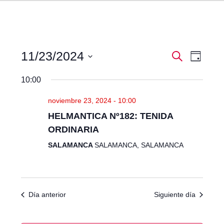
N
N
11/23/2024
Buscar
Día
a
a
Seleccionar
v
v
10:00
fecha.
e
e
g
noviembre 23, 2024 - 10:00
g
a
HELMANTICA Nº182: TENIDA
a
c
i
c
ORDINARIA
ó
i
SALAMANCA
SALAMANCA, SALAMANCA
n
ó
d
n
e
d
v
i
e
Día anterior
Siguiente día
s
b
t
ú
a