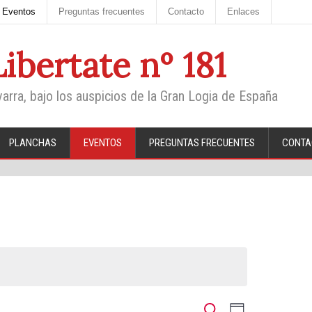
Eventos
Preguntas frecuentes
Contacto
Enlaces
 Libertate nº 181
varra, bajo los auspicios de la Gran Logia de España
PLANCHAS
EVENTOS
PREGUNTAS FRECUENTES
CONTA
N
N
Buscar