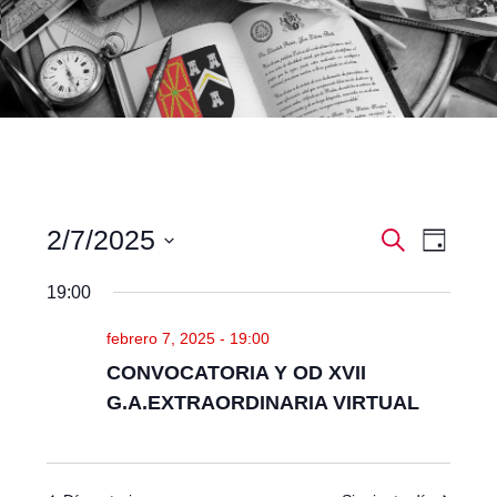
N
N
2/7/2025
Buscar
Día
a
a
Seleccionar
v
v
19:00
fecha.
e
e
g
febrero 7, 2025 - 19:00
g
a
CONVOCATORIA Y OD XVII
a
c
i
c
G.A.EXTRAORDINARIA VIRTUAL
ó
i
n
ó
d
n
e