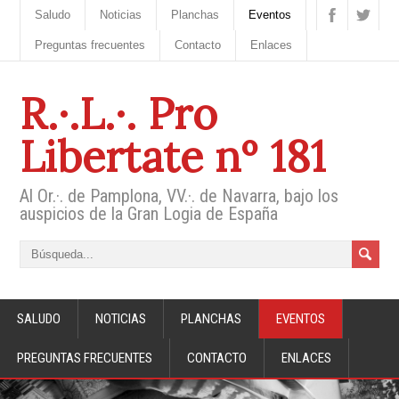
Saludo
Noticias
Planchas
Eventos
Preguntas frecuentes
Contacto
Enlaces
R.·.L.·. Pro
Libertate nº 181
Al Or.·. de Pamplona, VV.·. de Navarra, bajo los
auspicios de la Gran Logia de España
SALUDO
NOTICIAS
PLANCHAS
EVENTOS
PREGUNTAS FRECUENTES
CONTACTO
ENLACES