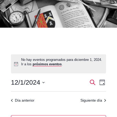
No hay eventos programados para diciembre 1, 2024.
Ir a los
próximos eventos
.
N
N
12/1/2024
Buscar
Día
a
a
Seleccionar
v
v
fecha.
e
e
Día anterior
Siguiente día
g
g
a
a
c