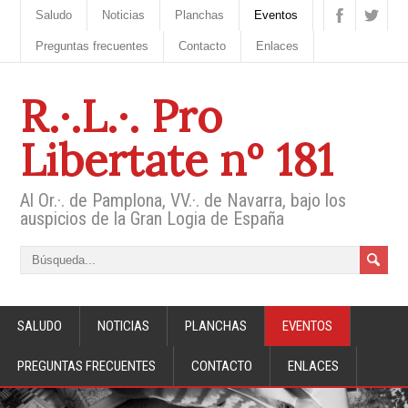
Saludo
Noticias
Planchas
Eventos
Preguntas frecuentes
Contacto
Enlaces
R.·.L.·. Pro
Libertate nº 181
Al Or.·. de Pamplona, VV.·. de Navarra, bajo los
auspicios de la Gran Logia de España
SALUDO
NOTICIAS
PLANCHAS
EVENTOS
PREGUNTAS FRECUENTES
CONTACTO
ENLACES