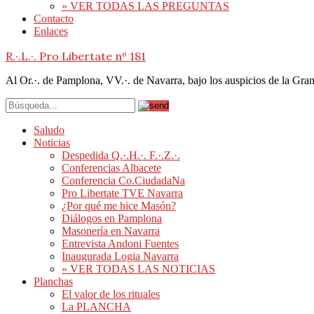
» VER TODAS LAS PREGUNTAS
Contacto
Enlaces
R.·.L.·. Pro Libertate nº 181
Al Or.·. de Pamplona, VV.·. de Navarra, bajo los auspicios de la Gr
Saludo
Noticias
Despedida Q.·.H.·. F.·.Z.·.
Conferencias Albacete
Conferencia Co.CiudadaNa
Pro Libertate TVE Navarra
¿Por qué me hice Masón?
Diálogos en Pamplona
Masonería en Navarra
Entrevista Andoni Fuentes
Inaugurada Logia Navarra
» VER TODAS LAS NOTICIAS
Planchas
El valor de los rituales
La PLANCHA