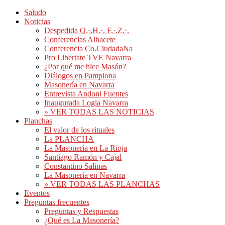
Saludo
Noticias
Despedida Q.·.H.·. F.·.Z.·.
Conferencias Albacete
Conferencia Co.CiudadaNa
Pro Libertate TVE Navarra
¿Por qué me hice Masón?
Diálogos en Pamplona
Masonería en Navarra
Entrevista Andoni Fuentes
Inaugurada Logia Navarra
» VER TODAS LAS NOTICIAS
Planchas
El valor de los rituales
La PLANCHA
La Masonería en La Rioja
Santiago Ramón y Cajal
Constantino Salinas
La Masonería en Navarra
» VER TODAS LAS PLANCHAS
Eventos
Preguntas frecuentes
Preguntas y Respuestas
¿Qué es La Masonería?