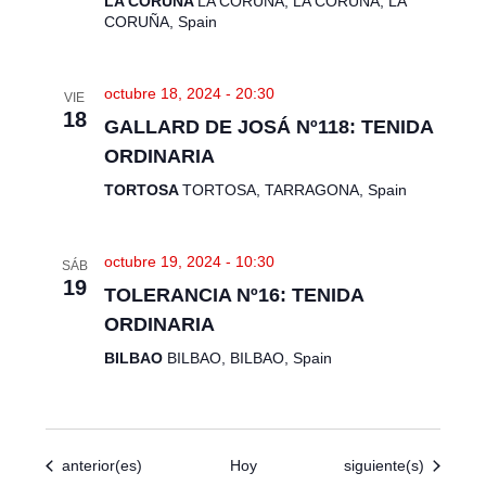
LA CORUÑA
LA CORUÑA, LA CORUÑA, LA
CORUÑA, Spain
octubre 18, 2024 - 20:30
VIE
18
GALLARD DE JOSÁ Nº118: TENIDA
ORDINARIA
TORTOSA
TORTOSA, TARRAGONA, Spain
octubre 19, 2024 - 10:30
SÁB
19
TOLERANCIA Nº16: TENIDA
ORDINARIA
BILBAO
BILBAO, BILBAO, Spain
Eventos
Eventos
anterior(es)
Hoy
siguiente(s)