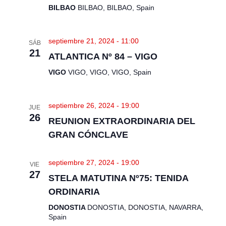
t
ú
BILBAO
BILBAO, BILBAO, Spain
a
s
s
q
d
septiembre 21, 2024 - 11:00
e
u
SÁB
21
E
e
ATLANTICA Nº 84 – VIGO
v
d
VIGO
VIGO, VIGO, VIGO, Spain
e
a
n
y
t
v
o
septiembre 26, 2024 - 19:00
JUE
26
i
REUNION EXTRAORDINARIA DEL
s
GRAN CÓNCLAVE
t
a
septiembre 27, 2024 - 19:00
VIE
s
27
STELA MATUTINA Nº75: TENIDA
d
ORDINARIA
e
E
DONOSTIA
DONOSTIA, DONOSTIA, NAVARRA,
Spain
v