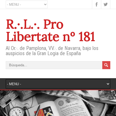
R.·.L.·. Pro
Libertate nº 181
Al Or.·. de Pamplona, VV.·. de Navarra, bajo los
auspicios de la Gran Logia de España