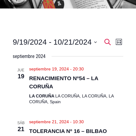
N
N
9/19/2024
 - 
10/21/2024
Buscar
Lista
a
a
Seleccionar
v
v
septiembre 2024
fecha.
e
e
g
septiembre 19, 2024 - 20:30
g
JUE
a
19
RENACIMIENTO Nº54 – LA
a
c
i
c
CORUÑA
ó
i
LA CORUÑA
LA CORUÑA, LA CORUÑA, LA
n
ó
CORUÑA, Spain
d
n
e
d
v
septiembre 21, 2024 - 10:30
i
SÁB
e
21
s
TOLERANCIA Nº 16 – BILBAO
b